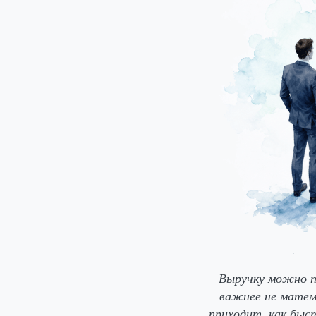
Выручку можно пр
важнее не матема
приходит, как быс