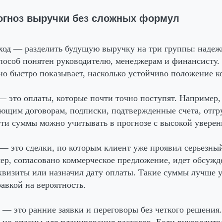
рогноз выручки без сложных формул
од — разделить будущую выручку на три группы: надежн
пособ понятен руководителю, менеджерам и финансисту. 
но быстро показывает, насколько устойчиво положение к
 это оплаты, которые почти точно поступят. Например,
ющим договорам, подписки, подтвержденные счета, отгр
ти суммы можно учитывать в прогнозе с высокой уверен
— это сделки, по которым клиент уже проявил серьезный
ер, согласовано коммерческое предложение, идет обсужд
квизиты или назначил дату оплаты. Такие суммы лучше 
равкой на вероятность.
— это ранние заявки и переговоры без четкого решения
 но опасны для планирования расходов. Если руководите