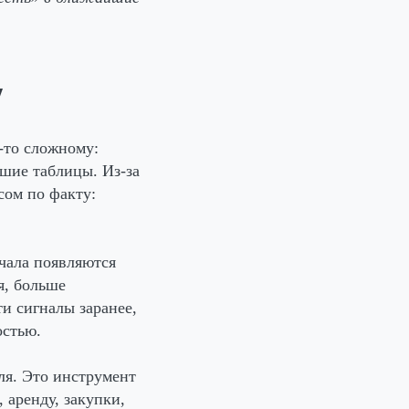
у
-то сложному:
шие таблицы. Из-за
сом по факту:
ачала появляются
я, больше
и сигналы заранее,
остью.
ля. Это инструмент
 аренду, закупки,