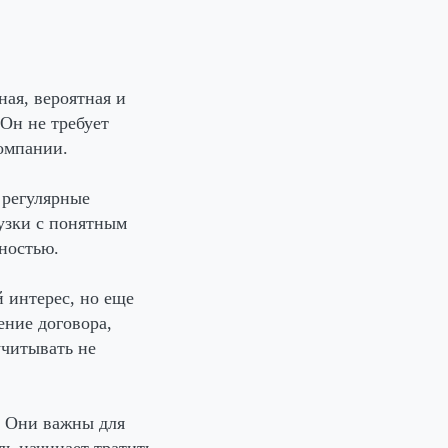
ая, вероятная и
Он не требует
омпании.
 регулярные
узки с понятным
ностью.
 интерес, но еще
ение договора,
учитывать не
. Они важны для
ль начинает тратить