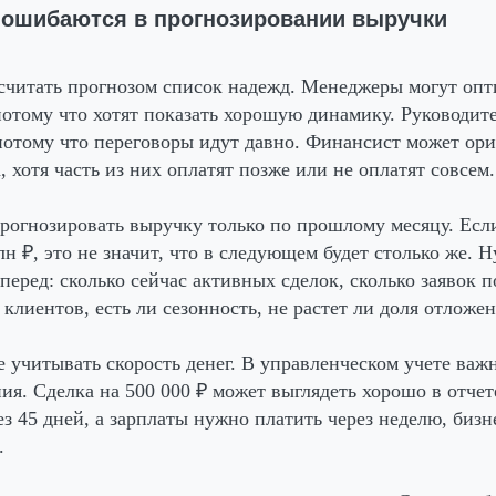
о ошибаются в прогнозировании выручки
считать прогнозом список надежд. Менеджеры могут оп
потому что хотят показать хорошую динамику. Руководит
потому что переговоры идут давно. Финансист может ори
 хотя часть из них оплатят позже или не оплатят совсем.
огнозировать выручку только по прошлому месяцу. Есл
н ₽, это не значит, что в следующем будет столько же. 
вперед: сколько сейчас активных сделок, сколько заявок п
 клиентов, есть ли сезонность, не растет ли доля отлож
 учитывать скорость денег. В управленческом учете важн
ния. Сделка на 500 000 ₽ может выглядеть хорошо в отчет
ез 45 дней, а зарплаты нужно платить через неделю, бизн
.