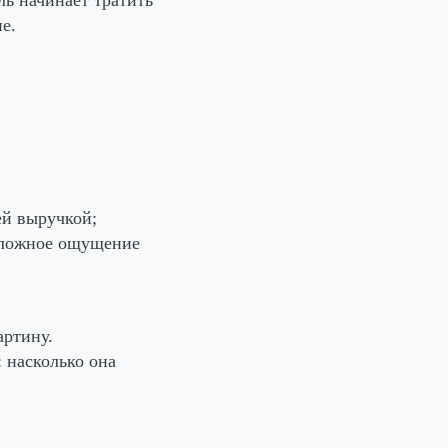
е.
ей выручкой;
ь ложное ощущение
артину.
 насколько она