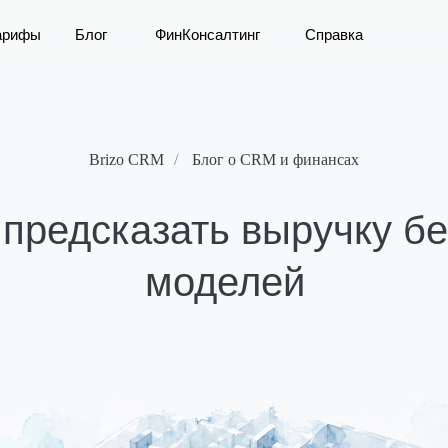
арифы
Блог
ФинКонсалтинг
Справка
Brizo CRM
/
Блог о CRM и финансах
предсказать выручку б
моделей