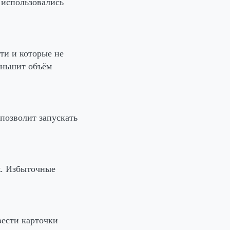
е использовались
ти и которые не
еньшит объём
 позволит запускать
ж. Избыточные
вести карточки