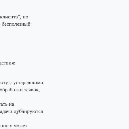
клиента", но
я бесполезный
дствия:
боту с устаревшими
обработки заявок,
ать на
задачи дублируются
анных может