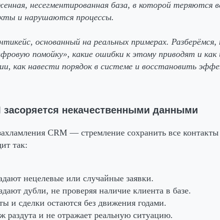
женная, несегментированная база, в которой теряются 
кты и нарушаются процессы.
тикейс, основанный на реальных примерах. Разберёмся,
фровую помойку», какие ошибки к этому приводят и как
ии, как навести порядок в системе и восстановить эф
 засоряется некачественными данными
захламления CRM — стремление сохранить все контакты 
ит так:
адают нецелевые или случайные заявки.
дают дубли, не проверяя наличие клиента в базе.
ты и сделки остаются без движения годами.
ж раздута и не отражает реальную ситуацию.