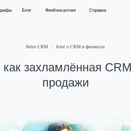
арифы
Блог
ФинКонсалтинг
Справка
Brizo CRM
/
Блог о CRM и финансах
: как захламлённая CRM
продажи