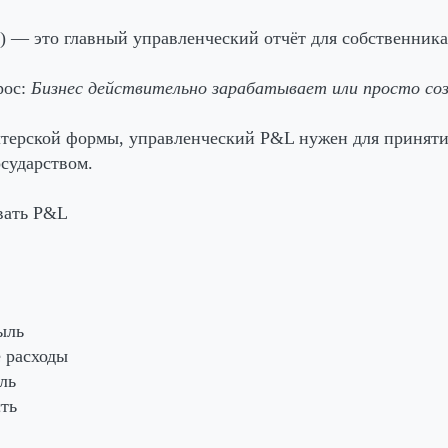
ss) — это главный управленческий отчёт для собственника
рос:
Бизнес действительно зарабатывает или просто со
лтерской формы, управленческий P&L нужен для приняти
осударством.
вать P&L
ыль
 расходы
ль
ть