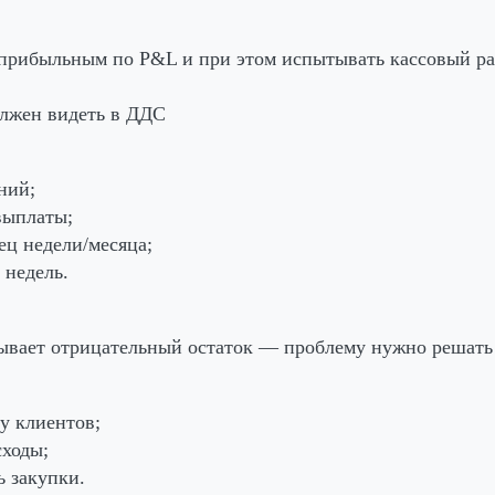
 прибыльным по P&L и при этом испытывать кассовый ра
олжен видеть в ДДС
ний;
выплаты;
ец недели/месяца;
 недель.
ывает отрицательный остаток — проблему нужно решать 
у клиентов;
сходы;
ь закупки.