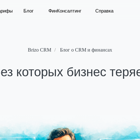
арифы
Блог
ФинКонсалтинг
Справка
Brizo CRM
/
Блог о CRM и финансах
без которых бизнес тер