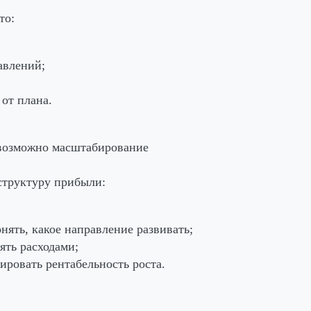
то:
авлений;
 от плана.
возможно масштабирование
структуру прибыли:
нять, какое направление развивать;
ять расходами;
ировать рентабельность роста.