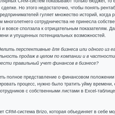
лярных CRM-систем показывают только бюджет, то е
сделке. Но этого недостаточно, чтобы понять рента
редпринимателей гуляет множество историй, когда 
ам многолетнего сотрудничества не принесла собств
й и вовсе сползала к отрицательным показателям. Да
мени и упущенных потенциальных возможностей.
делить перспективные для бизнеса или одного из ег
ьность продаж в целом по компании и в частности
вести правильный учет финансов в бизнесе?
еть полное представление о финансовом положении
ировать процесс, нужно было тратить уйму времени,
отрудников с собственными листами в Excel-таблице
ет CRM-система Brizo, которая объединяет в себе м