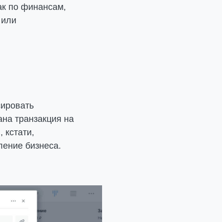
ак по финансам,
 или
сировать
ана транзакция на
 кстати,
ление бизнеса.