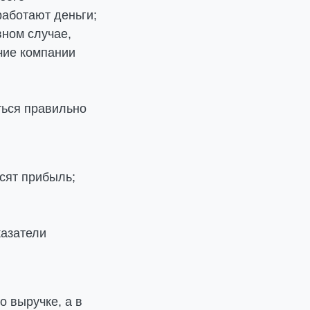
работают деньги;
вном случае,
чие компании
ться правильно
сят прибыль;
казатели
о выручке, а в