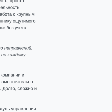
сть, просто
бельность
работа с крупным
еннику ощутимого
же без учёта
о направлений,
 по каждому
 компании и
 самостоятельно
. Долго, сложно и
одуль управления