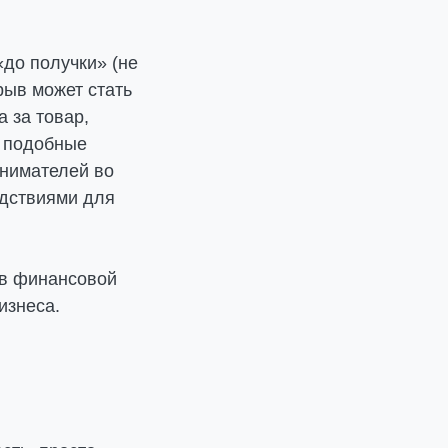
«до получки» (не
рыв может стать
 за товар,
у подобные
инимателей во
едствиями для
ов финансовой
изнеса.