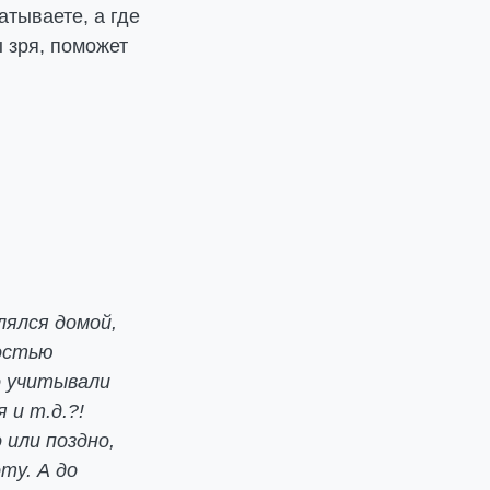
атываете, а где
 зря, поможет
лялся домой,
ностью
о учитывали
 и т.д.?!
 или поздно,
ту. А до