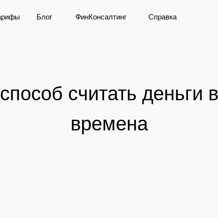
арифы
Блог
ФинКонсалтинг
Справка
пособ считать деньги в
времена